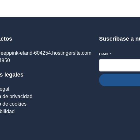
ctos
Suscríbase a n
eeppink-eland-604254.hostingersite.com
EMAIL
*
4950
s legales
legal
a de privacidad
ca de cookies
bilidad